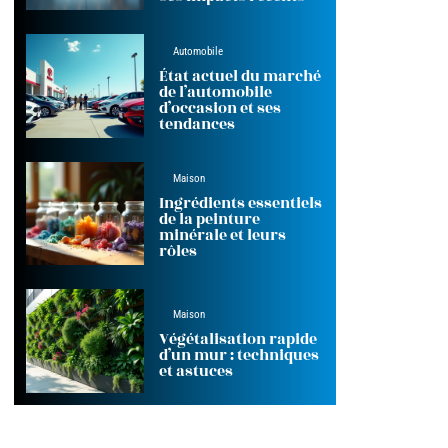
Automobile
État actuel du marché
de l’automobile
d’occasion et ses
tendances
Maison
Ingrédients essentiels
de la peinture
minérale et leurs
rôles
Maison
Végétalisation rapide
d’un mur : techniques
et astuces