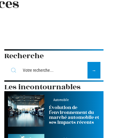
ces
Recherche
Les incontournables
Automobile
Évolution de
l’environnement du
marché automobile et
ses impacts récents