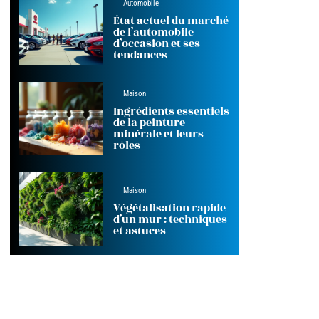
Automobile
État actuel du marché
de l’automobile
d’occasion et ses
tendances
Maison
Ingrédients essentiels
de la peinture
minérale et leurs
rôles
Maison
Végétalisation rapide
d’un mur : techniques
et astuces