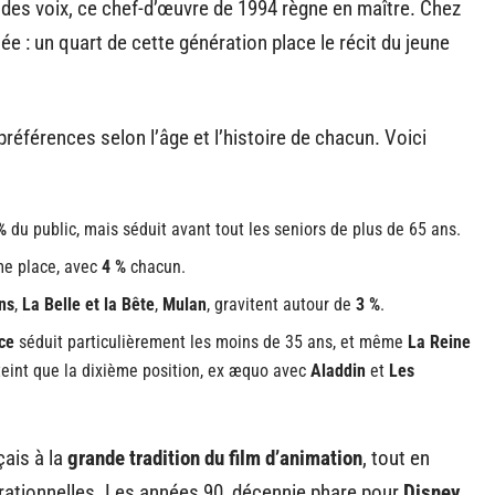
des voix, ce chef-d’œuvre de 1994 règne en maître. Chez
ée : un quart de cette génération place le récit du jeune
références selon l’âge et l’histoire de chacun. Voici
%
du public, mais séduit avant tout les seniors de plus de 65 ans.
me place, avec
4 %
chacun.
ns
,
La Belle et la Bête
,
Mulan
, gravitent autour de
3 %
.
ce
séduit particulièrement les moins de 35 ans, et même
La Reine
teint que la dixième position, ex æquo avec
Aladdin
et
Les
ais à la
grande tradition du film d’animation
, tout en
rationnelles. Les années 90, décennie phare pour
Disney
,