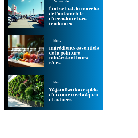
Automobile
État actuel du marché
de l’automobile
d’occasion et ses
tendances
Maison
Ingrédients essentiels
de la peinture
minérale et leurs
rôles
Maison
Végétalisation rapide
d’un mur : techniques
et astuces