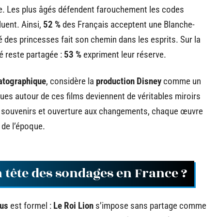
ure. Les plus âgés défendent farouchement les codes
luent. Ainsi,
52 %
des Français acceptent une Blanche-
té des princesses fait son chemin dans les esprits. Sur la
té reste partagée :
53 %
expriment leur réserve.
matographique
, considère la
production Disney
comme un
ues autour de ces films deviennent de véritables miroirs
x souvenirs et ouverture aux changements, chaque œuvre
 de l’époque.
n tête des sondages en France ?
us
est formel :
Le Roi Lion
s’impose sans partage comme