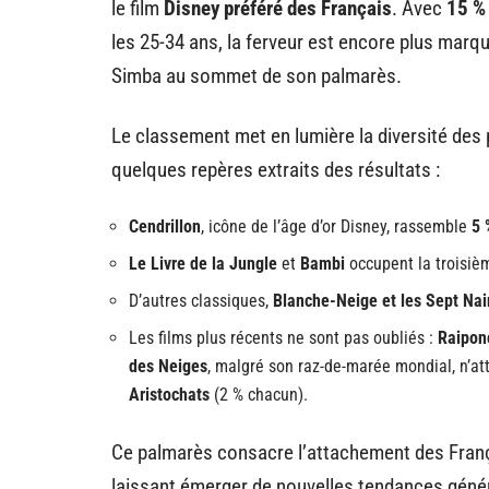
le film
Disney préféré des Français
. Avec
15 %
les 25-34 ans, la ferveur est encore plus marqu
Simba au sommet de son palmarès.
Le classement met en lumière la diversité des p
quelques repères extraits des résultats :
Cendrillon
, icône de l’âge d’or Disney, rassemble
5 
Le Livre de la Jungle
et
Bambi
occupent la troisiè
D’autres classiques,
Blanche-Neige et les Sept Nai
Les films plus récents ne sont pas oubliés :
Raipon
des Neiges
, malgré son raz-de-marée mondial, n’at
Aristochats
(2 % chacun).
Ce palmarès consacre l’attachement des Franç
laissant émerger de nouvelles tendances géné